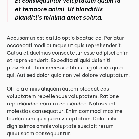
Et consequuntur voluptatum quam id
et tempore animi. Ut blanditiis
blanditiis minima amet soluta.
Accusamus est ea illo optio beatae ea. Pariatur
occaecati modi cumque ut quis reprehenderit.
Culpa et ducimus consectetur esse adipisci enim
et reprehenderit. Expedita aliquid deleniti
provident illum necessitatibus fugiat alias quia
qui. Aut sed dolor quia non vel dolore voluptatum.
Officia omnis aliquam autem placeat eos
voluptatem repellendus voluptatem. Ratione
repudiandae earum recusandae. Natus sunt
molestias consequatur. Enim commodi maxime
laudantium quisquam voluptatem. Dolor nihil
dignissimos omnis voluptate suscipit rerum
quibusdam consequuntur.